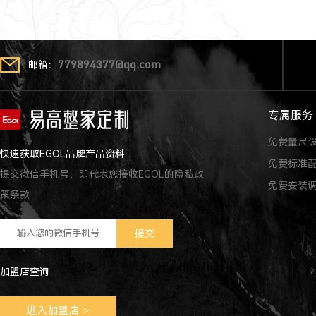
邮箱：
779894377@qq.com
专属服务
免费量尺
快速获取EGOL品牌产品资料
免费标准
提交微信手机号，即代表您接收EGOL的隐私政
免费安装
策条款
加盟店查询
进入加盟店
>