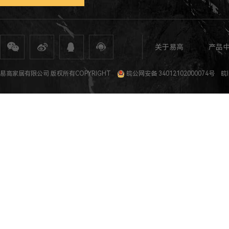
关于易高
产品
全屋定制
定制家具
整体家居
衣柜定制
橱柜定制
全屋定制加盟
全屋整装
全屋定制攻
易高家居有限公司 版权所有COPYRIGHT
皖公网安备 34012102000074号
皖I