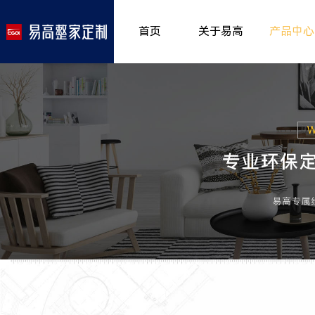
首页
关于易高
产品中心
品牌介绍
室内非
>
所获荣誉
儿童房
>
发展历程
厨房空
>
专卖形象
餐厅空
>
客厅空
卧室空
木门系