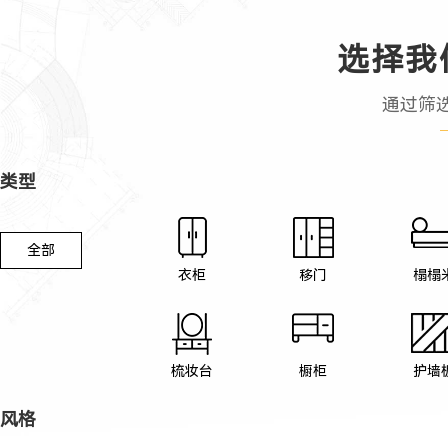
选择我
通过筛
类型
全部
衣柜
移门
榻榻
梳妆台
橱柜
护墙
风格