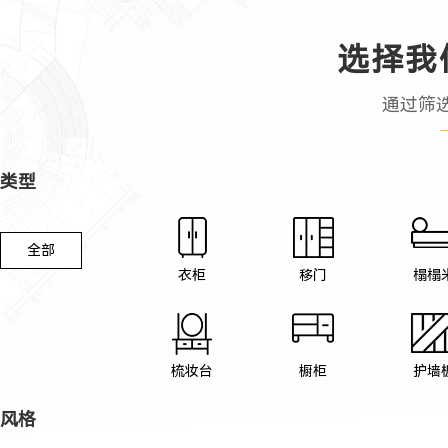
选择我
通过筛
类型
全部
衣柜
移门
榻榻
梳妆台
橱柜
护墙
风格