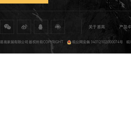
关于易高
产品
全屋定制
定制家具
整体家居
衣柜定制
橱柜定制
全屋定制加盟
全屋整装
全屋定制攻
易高家居有限公司 版权所有COPYRIGHT
皖公网安备 34012102000074号
皖I