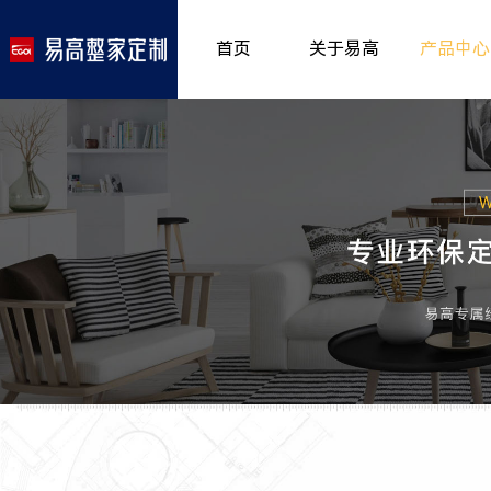
首页
关于易高
产品中心
品牌介绍
室内非
>
所获荣誉
儿童房
>
发展历程
厨房空
>
专卖形象
餐厅空
>
客厅空
卧室空
木门系