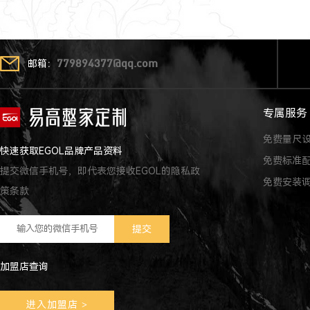
邮箱：
779894377@qq.com
专属服务
免费量尺
快速获取EGOL品牌产品资料
免费标准
提交微信手机号，即代表您接收EGOL的隐私政
免费安装
策条款
加盟店查询
进入加盟店
>