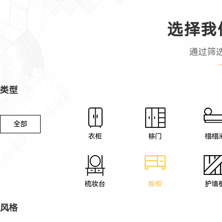
选择我
通过筛
类型
全部
衣柜
移门
榻榻
梳妆台
橱柜
护墙
风格