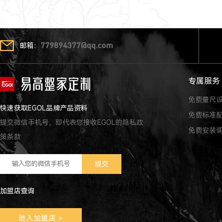
邮箱：
779894377@qq.com
专属服务
免费量尺
快速获取EGOL品牌产品资料
免费标准
提交微信手机号，即代表您接收EGOL的隐私政
免费安装
策条款
加盟店查询
进入加盟店
>