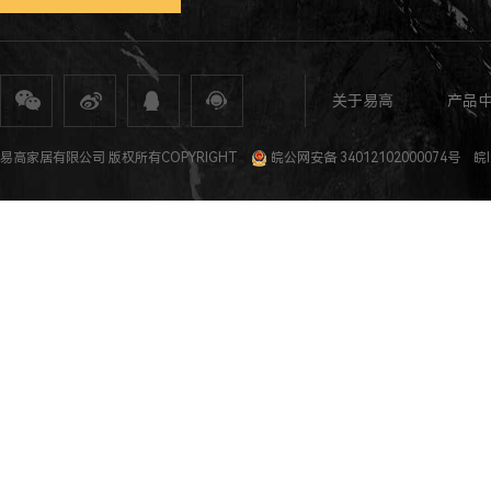
关于易高
产品
全屋定制
定制家具
整体家居
衣柜定制
橱柜定制
全屋定制加盟
全屋整装
全屋定制攻
易高家居有限公司 版权所有COPYRIGHT
皖公网安备 34012102000074号
皖I