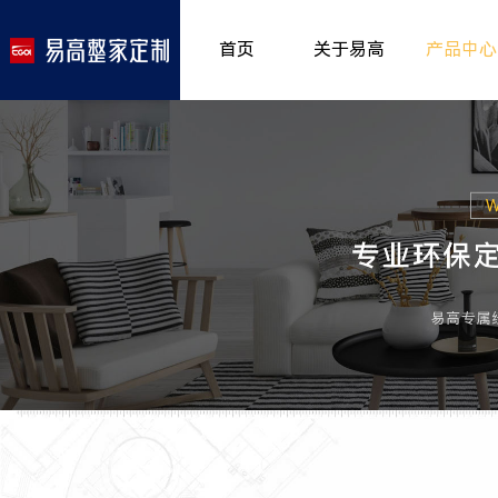
首页
关于易高
产品中心
品牌介绍
室内非
>
所获荣誉
儿童房
>
发展历程
厨房空
>
专卖形象
餐厅空
>
客厅空
卧室空
木门系