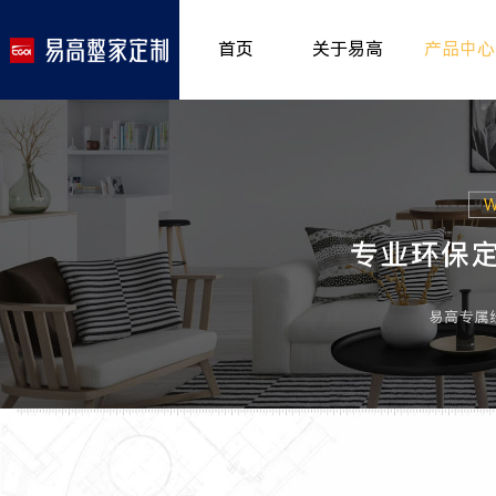
首页
关于易高
产品中心
品牌介绍
室内非
>
所获荣誉
儿童房
>
发展历程
厨房空
>
专卖形象
餐厅空
>
客厅空
卧室空
木门系