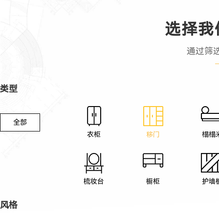
选择我
通过筛
类型
全部
衣柜
移门
榻榻
梳妆台
橱柜
护墙
风格