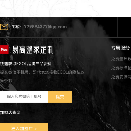
邮箱：
779894377@qq.com
专属服务
免费量尺
快速获取EGOL品牌产品资料
免费标准
提交微信手机号，即代表您接收EGOL的隐私政
免费安装
策条款
加盟店查询
进入加盟店
>