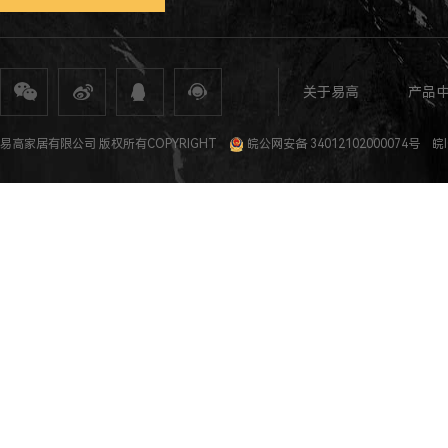
关于易高
产品
全屋定制
定制家具
整体家居
衣柜定制
橱柜定制
全屋定制加盟
全屋整装
全屋定制攻
易高家居有限公司 版权所有COPYRIGHT
皖公网安备 34012102000074号
皖I