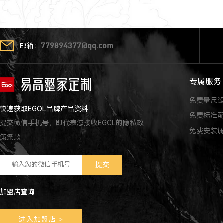
邮箱：
779894377@qq.com
专属服务
免费量尺
快速获取EGOL品牌产品资料
免费标准
提交微信手机号，即代表您接收EGOL的隐私政
免费安装
策条款
加盟店查询
进入加盟店
>