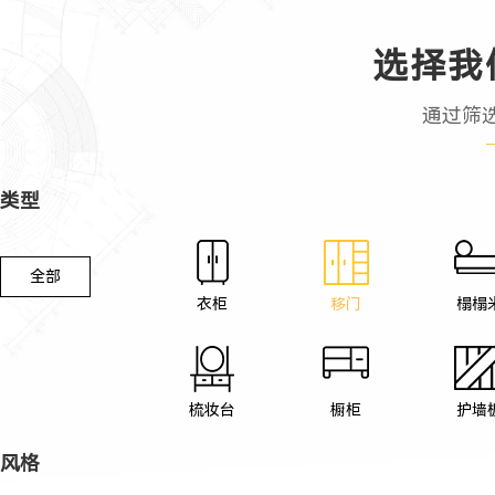
选择我
通过筛
类型
全部
衣柜
移门
榻榻
梳妆台
橱柜
护墙
风格