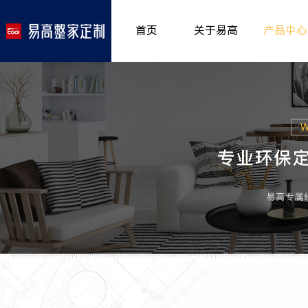
首页
关于易高
产品中心
品牌介绍
室内非
>
所获荣誉
儿童房
>
发展历程
厨房空
>
专卖形象
餐厅空
>
客厅空
卧室空
木门系