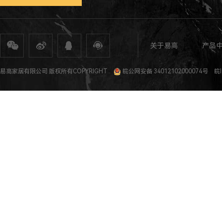
关于易高
产品
全屋定制
定制家具
整体家居
衣柜定制
橱柜定制
全屋定制加盟
全屋整装
全屋定制攻
易高家居有限公司 版权所有COPYRIGHT
皖公网安备 34012102000074号
皖I