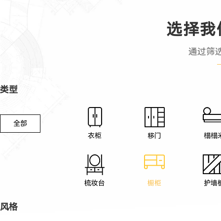
选择我
通过筛
类型
全部
衣柜
移门
榻榻
梳妆台
橱柜
护墙
风格