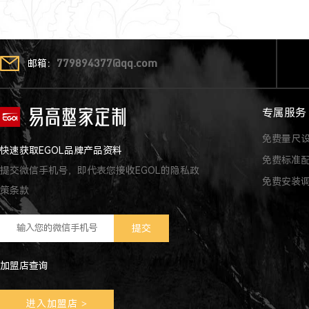
邮箱：
779894377@qq.com
专属服务
免费量尺
快速获取EGOL品牌产品资料
免费标准
提交微信手机号，即代表您接收EGOL的隐私政
免费安装
策条款
加盟店查询
进入加盟店
>