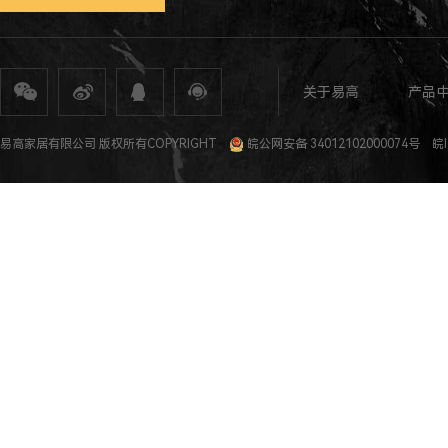
关于易高
产品
全屋定制
定制家具
整体家居
衣柜定制
橱柜定制
全屋定制加盟
全屋整装
全屋定制攻
易高家居有限公司 版权所有COPYRIGHT
皖公网安备 34012102000074号
皖I