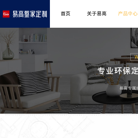
首页
关于易高
产品中心
品牌介绍
室内非
>
所获荣誉
儿童房
>
发展历程
厨房空
>
专卖形象
餐厅空
>
客厅空
卧室空
木门系