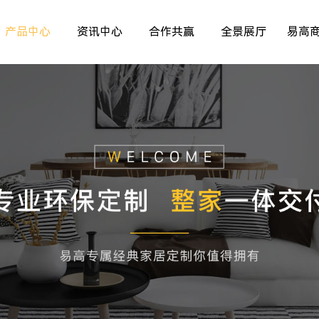
产品中心
资讯中心
合作共赢
全景展厅
易高
室内非标门
品牌资讯
>
>
>
儿童房
行业资讯
>
>
>
厨房空间
精彩专题
>
>
>
餐厅空间
>
>
客厅空间
>
卧室空间
>
木门系列
>