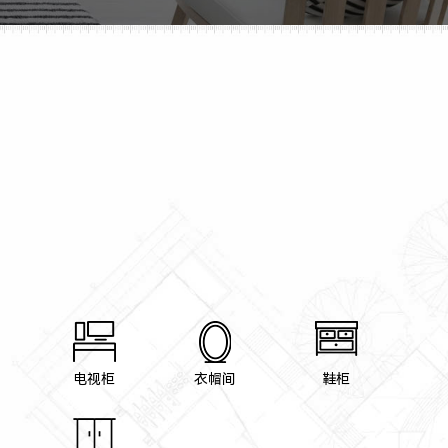
电视柜
衣帽间
鞋柜