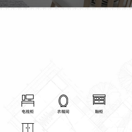
电视柜
衣帽间
鞋柜