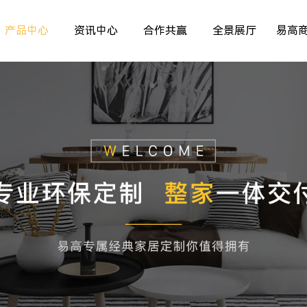
产品中心
资讯中心
合作共赢
全景展厅
易高
室内非标门
品牌资讯
>
>
>
儿童房
行业资讯
>
>
>
厨房空间
精彩专题
>
>
>
餐厅空间
>
>
客厅空间
>
卧室空间
>
木门系列
>