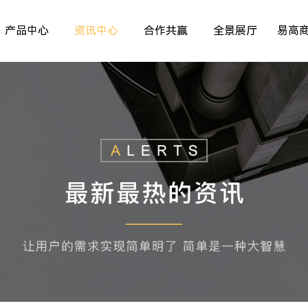
产品中心
资讯中心
合作共赢
全景展厅
易高
室内非标门
品牌资讯
>
>
>
儿童房
行业资讯
>
>
>
厨房空间
精彩专题
>
>
>
餐厅空间
>
>
客厅空间
>
卧室空间
>
木门系列
>