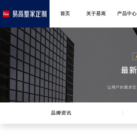
首页
关于易高
产品中心
品牌介绍
室内非
>
所获荣誉
儿童房
>
发展历程
厨房空
>
专卖形象
餐厅空
>
客厅空
卧室空
木门系
品牌资讯