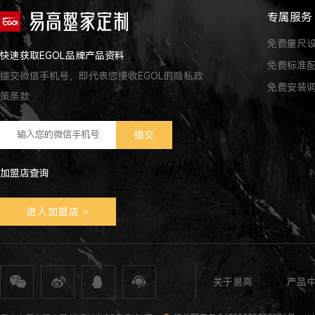
专属服务
免费量尺
快速获取EGOL品牌产品资料
免费标准
提交微信手机号，即代表您接收EGOL的隐私政
免费安装
策条款
加盟店查询
进入加盟店
>
关于易高
产品
全屋定制
定制家具
整体家居
衣柜定制
橱柜定制
全屋定制加盟
全屋整装
全屋定制攻